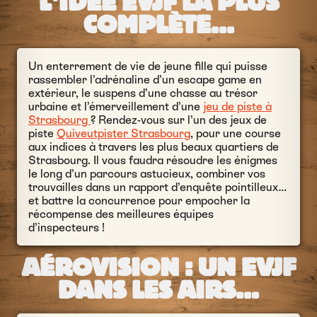
L’IDÉE EVJF LA PLUS
COMPLÈTE…
Un enterrement de vie de jeune fille qui puisse
rassembler l’adrénaline d’un escape game en
extérieur, le suspens d’une chasse au trésor
urbaine et l’émerveillement d’une
jeu de piste à
Strasbourg
? Rendez-vous sur l’un des jeux de
piste
Quiveutpister Strasbourg
, pour une course
aux indices à travers les plus beaux quartiers de
Strasbourg. Il vous faudra résoudre les énigmes
le long d’un parcours astucieux, combiner vos
trouvailles dans un rapport d’enquête pointilleux…
et battre la concurrence pour empocher la
récompense des meilleures équipes
d’inspecteurs !
AÉROVISION : UN EVJF
DANS LES AIRS…