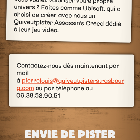
Vous voulez valoriser votre propre
univers ? Faites comme Ubisoft, qui a
choisi de créer avec nous un
Quiveutpister Assassin’s Creed dédié
à leur jeu vidéo.
Contactez-nous dès maintenant par
mail
à
pierrelouis@quiveutpisterstrasbour
g.com
ou par téléphone au
06.38.58.90.51
ENVIE DE PISTER