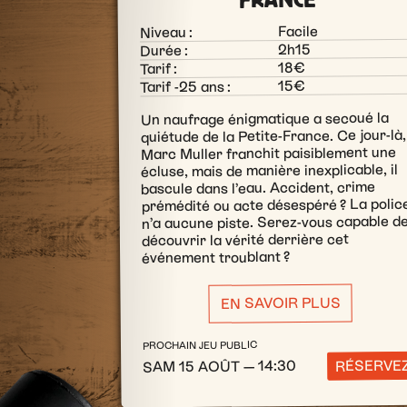
Facile
Niveau :
2h15
Durée :
18€
Tarif :
15€
Tarif -25 ans :
Un naufrage énigmatique a secoué la
quiétude de la Petite-France. Ce jour-là,
Marc Muller franchit paisiblement une
écluse, mais de manière inexplicable, il
bascule dans l’eau. Accident, crime
prémédité ou acte désespéré ? La polic
n’a aucune piste. Serez-vous capable d
découvrir la vérité derrière cet
événement troublant ?
EN SAVOIR PLUS
PROCHAIN JEU PUBLIC
RÉSERVE
SAM 15 AOÛT — 14:30