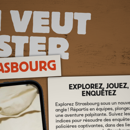
Q
U
 V
E
U
T
ST
E
R
P
ASBOURG
EXPLOREZ, JOUEZ,
ENQUÊTEZ
Explorez Strasbourg sous un nouve
angle ! Répartis en équipes, plonge
une aventure palpitante. Suivez le
indices pour résoudre des enquête
policières captivantes, dans des li