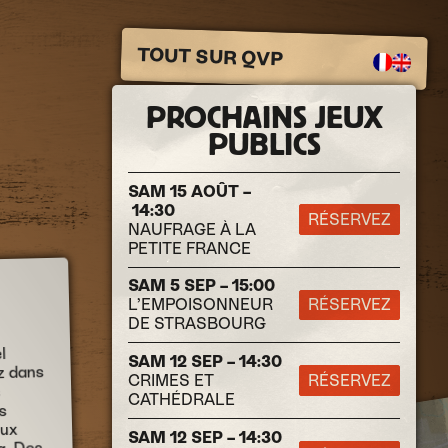
TOUT SUR QVP
PROCHAINS JEUX
PUBLICS
SAM 15 AOÛT –
14:30
RÉSERVEZ
NAUFRAGE À LA
PETITE FRANCE
SAM 5 SEP – 15:00
L’EMPOISONNEUR
RÉSERVEZ
DE STRASBOURG
l
SAM 12 SEP – 14:30
z dans
CRIMES ET
RÉSERVEZ
s
CATHÉDRALE
s
eux
SAM 12 SEP – 14:30