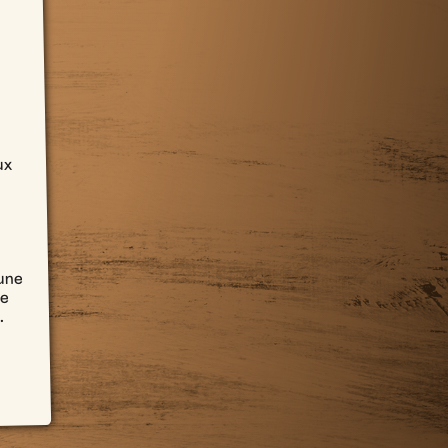
ux
 une
de
.