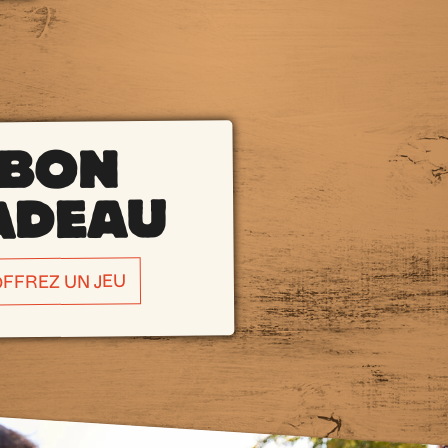
BON
ADEAU
FFREZ UN JEU