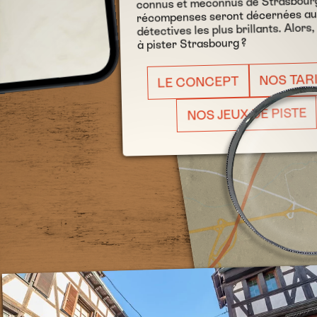
connus et méconnus de Strasbour
récompenses seront décernées a
détectives les plus brillants. Alors,
à pister Strasbourg ?
NOS TAR
LE CONCEPT
NOS JEUX DE PISTE