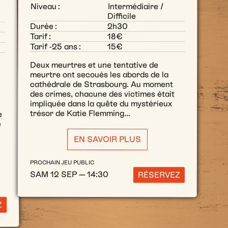
Niveau :
Intermédiaire /
Difficile
Durée :
2h30
Tarif :
18€
Tarif -25 ans :
15€
Deux meurtres et une tentative de
meurtre ont secoués les abords de la
cathédrale de Strasbourg. Au moment
des crimes, chacune des victimes était
impliquée dans la quête du mystérieux
trésor de Katie Flemming…
e
e
EN SAVOIR PLUS
PROCHAIN JEU PUBLIC
SAM 12 SEP — 14:30
RÉSERVEZ
Z