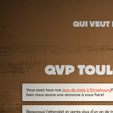
QUI VEUT 
QVP TOUL
Vous avez tous nos
jeux de piste à Strasbourg
?
bien nous avons une annonce à vous faire!
Beaucoup l’attendait et après plus d’un an de t