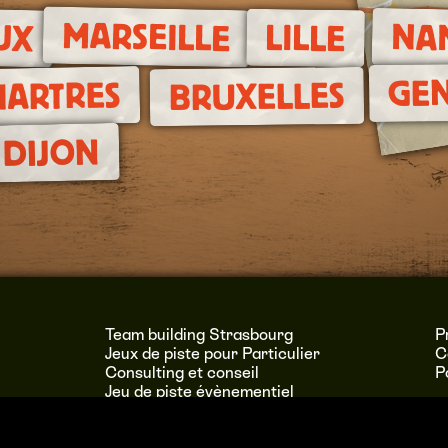
UX
MARSEILLE
NA
LILLE
GE
HARTRES
BRUXELLES
DIJON
Team building Strasbourg
P
Jeux de piste pour Particulier
C
Consulting et conseil
P
Jeu de piste évènementiel
Votre jeu de piste sur mesure