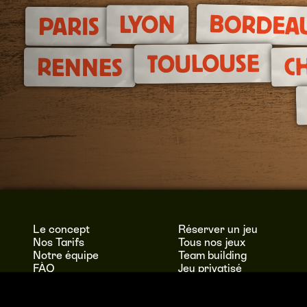
BORDEA
LYON
PARIS
TOULOUSE
C
RENNES
Le concept
Réserver un jeu
Nos Tarifs
Tous nos jeux
Notre équipe
Team building
FÀQ
Jeu privatisé
Jeu sur mesure
Murder Party à domicile