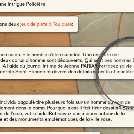
ne intrigue Policière!
sons deux
jeux de piste à Toulouse
:
on salon. Elle semble s’être suicidée. Une enquête est
le, deux corps d’homme sont découverts. Qui sont ces hommes 
 !A l’aide du journal intime de Jeanne PARIAS retracez sa vie
drale Saint-Etienne et devant des détails secrets et insolites
n individu cagoulé tire plusieurs fois sur un homme du nom de
ment dans le coma. Pourquoi s’est-il fait tirer dessus ? Est-il
de l’aide, votre aide !Retrouvez des indices autour de la
se et des monuments emblématiques de la ville rose.