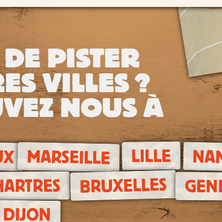
 DE PISTER
ES VILLES ?
VEZ NOUS À
UX
LILLE
NA
MARSEILLE
BRUXELLES
HARTRES
GEN
DIJON