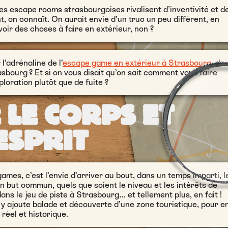
es escape rooms strasbourgoises rivalisent d’inventivité et d
 on connaît. On aurait envie d’un truc un peu différent, en
avoir des choses à faire en extérieur, non ?
 l’adrénaline de l’
escape game en extérieur à Strasbourg
, de
rasbourg ? Et si on vous disait qu’on sait comment vous faire
ploration plutôt que de fuite ?
 LE CORPS ET
ESPRIT
es, c’est l’envie d’arriver au bout, dans un temps imparti, l
n but commun, quels que soient le niveau et les intérêts de
ns le jeu de piste à Strasbourg… et tellement plus, en fait !
n y ajoute balade et découverte d’une zone touristique, pour e
réel et historique.