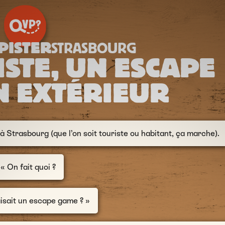
PISTER
STRASBOURG
ISTE, UN ESCAPE
N EXTÉRIEUR
à Strasbourg (que l’on soit touriste ou habitant, ça marche).
« On fait quoi ?
aisait un escape game ? »