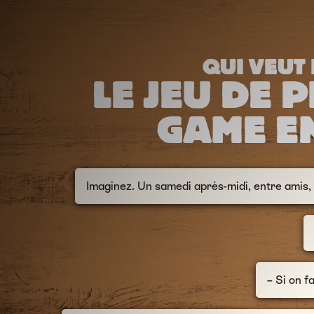
QUI VEUT 
LE JEU DE P
GAME E
Imaginez. Un samedi après-midi, entre amis, 
– Si on f