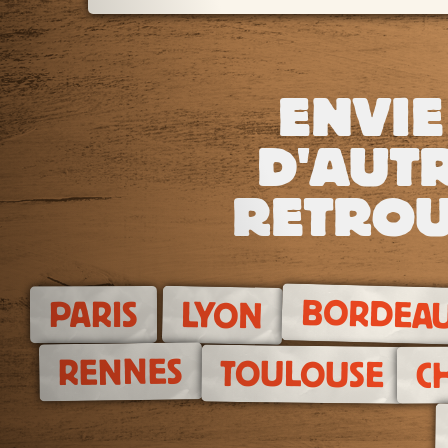
ENVIE
D'AUTR
RETROU
BORDEA
PARIS
LYON
RENNES
TOULOUSE
C